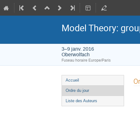
Model Theory: grou
3–9 janv. 2016
Oberwolfach
Fuseau horaire Europe/Paris
Menu
Or
Accueil
de
Ordre du jour
l'événement
Liste des Auteurs