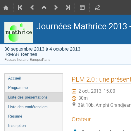
Journées Mathrice 2013 
30 septembre 2013 à 4 octobre 2013
IRMAR Rennes
Fuseau horaire Europe/Paris
Menu
PLM 2.0 : une présen
Accueil
de
Programme
2 oct. 2013, 15:00
l'événement
Liste des présentations
30m
Bât 10b, Amphi Grandjea
Liste des conférenciers
Résumé
Orateur
Inscription