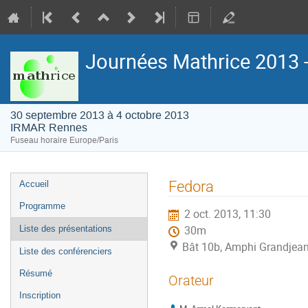
Journées Mathrice 2013 
30 septembre 2013 à 4 octobre 2013
IRMAR Rennes
Fuseau horaire Europe/Paris
Menu
Fedora
Accueil
de
Programme
2 oct. 2013, 11:30
l'événement
Liste des présentations
30m
Bât 10b, Amphi Grandjea
Liste des conférenciers
Résumé
Orateur
Inscription