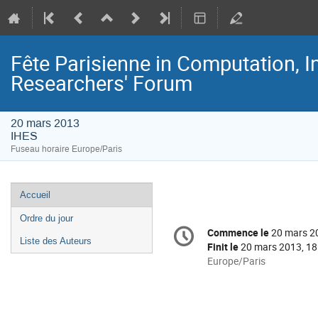
Fête Parisienne in Computation, I
Researchers' Forum­
20 mars 2013
IHES
Fuseau horaire Europe/Paris
Menu
Accueil
de
Ordre du jour
Information
l'événement
Commence le
20 mars 2
Date/Heure
de
Liste des Auteurs
Finit le
20 mars 2013, 18
la
Toutes
Europe/Paris
les
conférence
horaires
sont
en