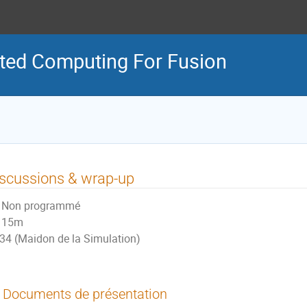
ted Computing For Fusion
scussions & wrap-up
Non programmé
15m
34 (Maidon de la Simulation)
Documents de présentation