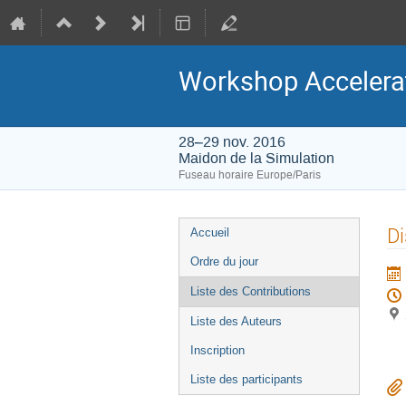
Workshop Accelera
28–29 nov. 2016
Maidon de la Simulation
Fuseau horaire Europe/Paris
Menu
Di
Accueil
de
Ordre du jour
l'événement
Liste des Contributions
Liste des Auteurs
Inscription
Liste des participants