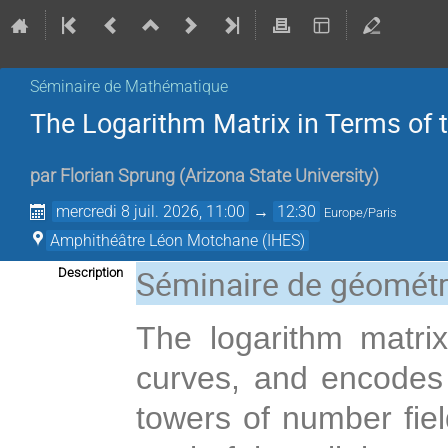
Séminaire de Mathématique
The Logarithm Matrix in Terms of 
par
Florian Sprung
(
Arizona State University
)
mercredi 8 juil. 2026, 11:00
→
12:30
Europe/Paris
Amphithéâtre Léon Motchane (IHES)
Séminaire de géométr
Description
The logarithm matrix 
curves, and encodes t
towers of number field