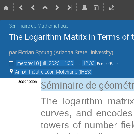
Séminaire de Mathématique
The Logarithm Matrix in Terms of 
par
Florian Sprung
(
Arizona State University
)
mercredi 8 juil. 2026, 11:00
→
12:30
Europe/Paris
Amphithéâtre Léon Motchane (IHES)
Séminaire de géométr
Description
The logarithm matrix 
curves, and encodes t
towers of number field