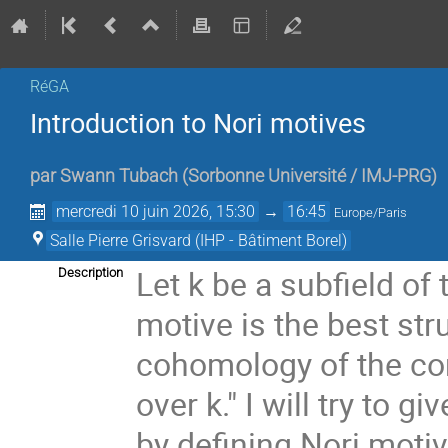
RéGA
Introduction to Nori motives
par
Swann Tubach
(
Sorbonne Université / IMJ-PRG
)
mercredi 10 juin 2026, 15:30
→
16:45
Europe/Paris
Salle Pierre Grisvard (IHP - Bâtiment Borel)
Let k be a subfield o
Description
motive is the best str
cohomology of the com
over k." I will try to 
by defining Nori motiv