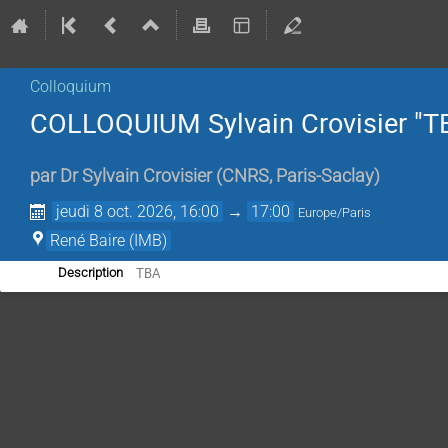
Colloquium
COLLOQUIUM Sylvain Crovisier "T
par
Dr
Sylvain Crovisier
(
CNRS, Paris-Saclay
)
jeudi 8 oct. 2026, 16:00
→
17:00
Europe/Paris
René Baire (IMB)
TBA
Description