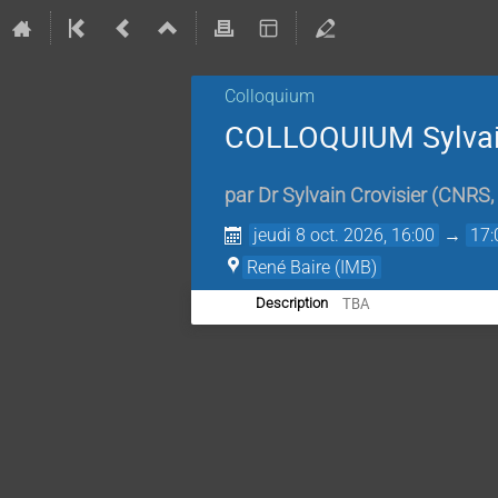
Colloquium
COLLOQUIUM Sylvain
par
Dr
Sylvain Crovisier
(
CNRS, 
jeudi 8 oct. 2026, 16:00
→
17:
René Baire (IMB)
TBA
Description