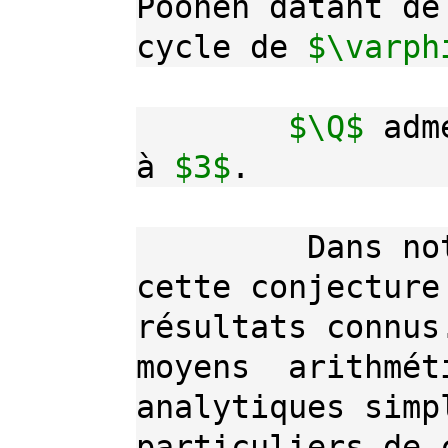
Poonen
 datant de 
cycle de 
$\varph
$\Q$
 adm
à 
$3$
.
	 Dans notre exposé, on discutera de 
cette conjecture
résultats connus
moyens  arithmét
analytiques simp
particuliers de 