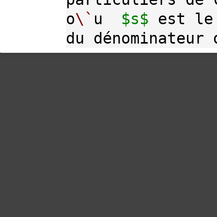
o
\`
u  
$s$
 est le
du dénominateur 