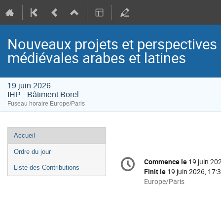
Nouveaux projets et perspectives
médiévales arabes et latines
19 juin 2026
IHP - Bâtiment Borel
Fuseau horaire Europe/Paris
Menu
Accueil
de
Ordre du jour
Information
l'événement
Commence le
19 juin 20
Date/Heure
de
Liste des Contributions
Finit le
19 juin 2026, 17:
la
Toutes
Europe/Paris
les
conférence
horaires
sont
en