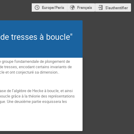
Europe/Paris
Français
S'authentifier
 de tresses à boucle"
 le groupe fondamendale de plongement de
e tresses, encodant certains invariants de
le et ont conjecturé sa dimension..
ase de l’algèbre de Hecke à boucle, et ainsi
oucle grâce à la théorie des représentations
ique. Une deuxième partie esquissera les