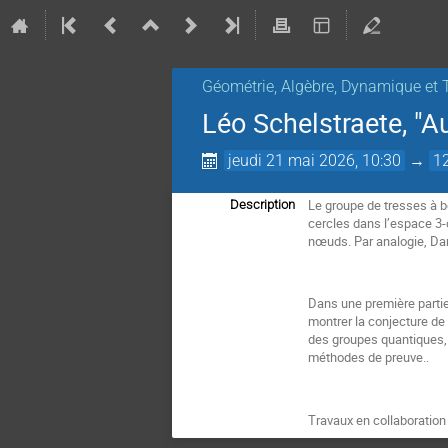
Géométrie, Algèbre, Dynamique et 
Léo Schelstraete, "A
jeudi 21 mai 2026, 10:30
→
1
Le groupe de tresses à 
Description
cercles dans l’espace 3-
nœuds. Par analogie, Dam
Dans une première partie
montrer la conjecture de
des groupes quantiques, 
méthodes de preuve..
Travaux en collaboratio