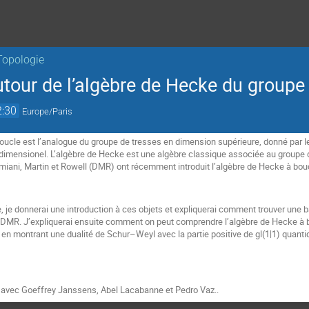
Topologie
utour de l’algèbre de Hecke du groupe
2:30
Europe/Paris
boucle est l’analogue du groupe de tresses en dimension supérieure, donné par
dimensionel. L’algèbre de Hecke est une algèbre classique associée au groupe d
iani, Martin et Rowell (DMR) ont récemment introduit l’algèbre de Hecke à bouc
, je donnerai une introduction à ces objets et expliquerai comment trouver une b
 DMR. J’expliquerai ensuite comment on peut comprendre l’algèbre de Hecke à b
en montrant une dualité de Schur–Weyl avec la partie positive de gl(1|1) quant
n avec Goeffrey Janssens, Abel Lacabanne et Pedro Vaz..