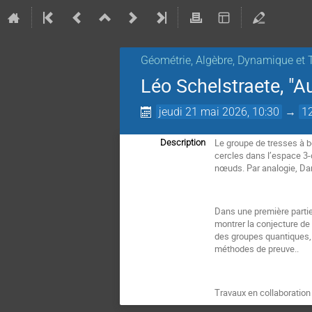
Géométrie, Algèbre, Dynamique et 
Léo Schelstraete, "A
jeudi 21 mai 2026, 10:30
→
1
Le groupe de tresses à 
Description
cercles dans l’espace 3-
nœuds. Par analogie, Dam
Dans une première partie
montrer la conjecture de
des groupes quantiques, 
méthodes de preuve..
Travaux en collaboratio