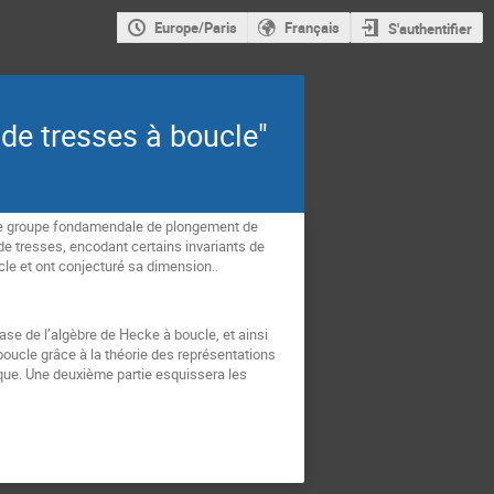
Europe/Paris
Français
S'authentifier
 de tresses à boucle"
 le groupe fondamendale de plongement de
e tresses, encodant certains invariants de
le et ont conjecturé sa dimension..
ase de l’algèbre de Hecke à boucle, et ainsi
oucle grâce à la théorie des représentations
ique. Une deuxième partie esquissera les