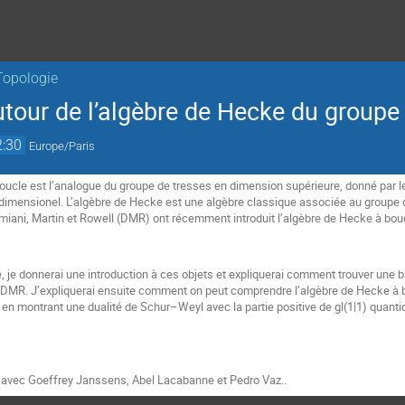
Topologie
utour de l’algèbre de Hecke du groupe
2:30
Europe/Paris
boucle est l’analogue du groupe de tresses en dimension supérieure, donné par
dimensionel. L’algèbre de Hecke est une algèbre classique associée au groupe d
iani, Martin et Rowell (DMR) ont récemment introduit l’algèbre de Hecke à bouc
, je donnerai une introduction à ces objets et expliquerai comment trouver une b
 DMR. J’expliquerai ensuite comment on peut comprendre l’algèbre de Hecke à b
en montrant une dualité de Schur–Weyl avec la partie positive de gl(1|1) quant
n avec Goeffrey Janssens, Abel Lacabanne et Pedro Vaz..