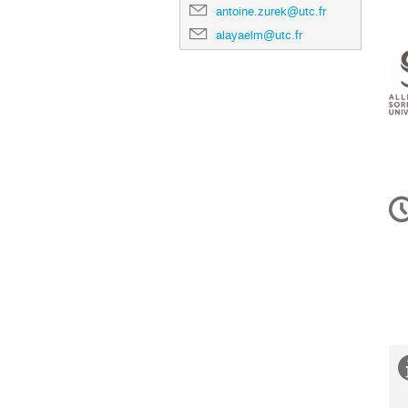
antoine.zurek@utc.fr
alayaelm@utc.fr
In
d
la
co