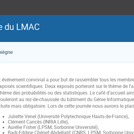
ue du LMAC
piègne
t événement convivial a pour but de rassembler tous les membr
exposés scientifiques. Deux exposés porteront sur le thème de l
thème des probabilités ou des statistiques. Le café d'accueil ain
rouleront au rez-de-chaussée du bâtiment du Génie Informatique.
tuite mais obligatoire. Lors de cette journée nous aurons le plais
Juliette Venel (Université Polytechnique Hauts-de-France),
Clément Cancès (INRIA Lille),
Aurélie Fisher (LPSM, Sorbonne Université),
Badr-Eddine Chérief-Abdellatif (CNRS, LPSM, Sorbonne Unive