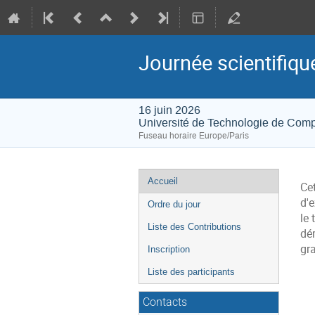
Journée scientifiq
16 juin 2026
Université de Technologie de Com
Fuseau horaire Europe/Paris
Menu
Accueil
Ce
de
d'
Ordre du jour
l'événement
le 
Liste des Contributions
dé
gra
Inscription
Liste des participants
Contacts