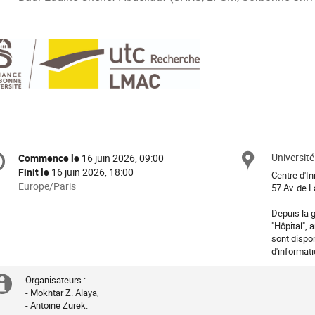
formation
Universit
Site
Commence le
16 juin 2026, 09:00
Date/Heure
e
Finit le
16 juin 2026, 18:00
Centre d'In
Toutes
Europe/Paris
57 Av. de 
les
nférence
Depuis la g
horaires
"Hôpital",
sont
sont dispon
en
d'informati
Europe/Paris
Organisateurs :
Information
- Mokhtar Z. Alaya,
- Antoine Zurek.
supplémentaire