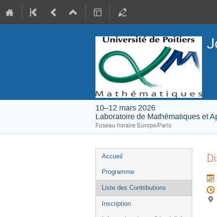
J
10–12 mars 2026
Laboratoire de Mathématiques et Ap
Fuseau horaire Europe/Paris
Menu
Di
Accueil
de
Programme
l'événement
Liste des Contributions
Inscription