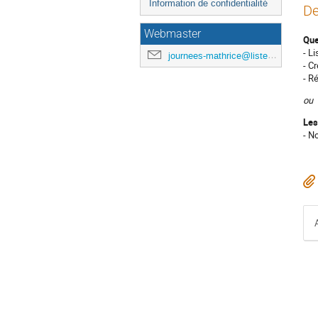
Information de confidentialité
De
Webmaster
Que
- L
journees-mathrice@listes.mathrice.fr
- C
- R
ou
Les
- N