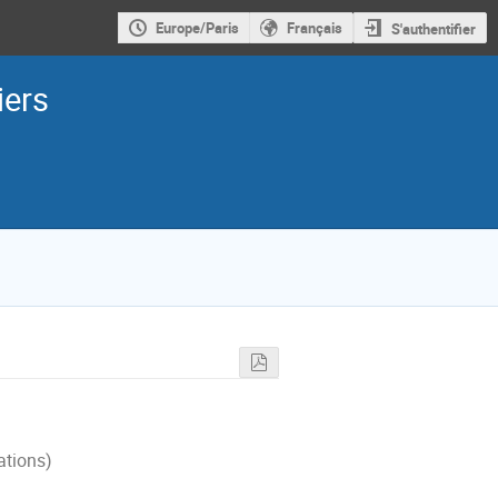
Europe/Paris
Français
S'authentifier
iers
ations)