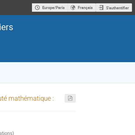
Europe/Paris
Français
S'authentifier
iers
auté mathématique :
ations)