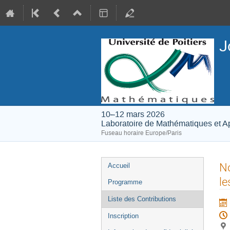
J
10–12 mars 2026
Laboratoire de Mathématiques et Ap
Fuseau horaire Europe/Paris
Menu
No
Accueil
de
le
Programme
l'événement
Liste des Contributions
Inscription