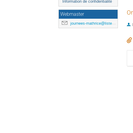
Information de confidentialité
Or
Webmaster
journees-mathrice@listes.mathrice.fr