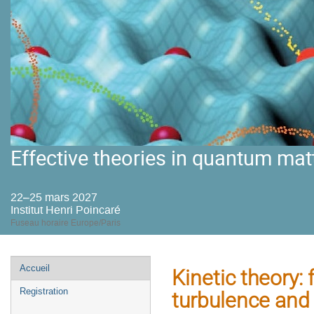
Effective theories in quantum mat
22–25 mars 2027
Institut Henri Poincaré
Fuseau horaire Europe/Paris
Menu
Accueil
Kinetic theory:
de
Registration
turbulence and
l'événement