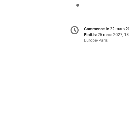
Information
Commence le
22 mars 2
Date/Heure
de
Finit le
25 mars 2027, 18
la
Toutes
Europe/Paris
les
conférence
horaires
sont
en
Europe/Paris