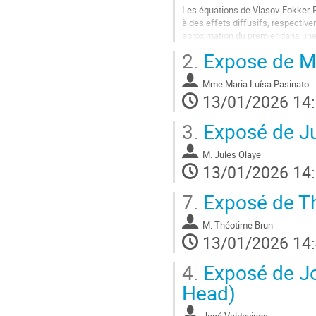
Les équations de Vlasov-Fokker-P
à des effets diffusifs, respecti
aproximation du premier dans une é
stabilité, attractivité) possèdent le
2.
Expose de Ma
Aller
à
Mme
Maria Luísa Pasinato
la
13/01/2026 14
page
de
3.
Exposé de Ju
la
contribution
M.
Jules Olaye
13/01/2026 14
7.
Exposé de Th
M.
Théotime Brun
13/01/2026 14
4.
Exposé de Jo
Head)