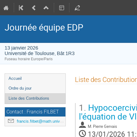
Journée équipe EDP
13 janvier 2026
Université de Toulouse, Bât 1R3
Fuseau horaire Europe/Paris
Menu
Liste des Contributio
Accueil
de
Ordre du jour
l'événement
Liste des Contributions
1.
Hypocoercivit
Contact : Francis FILBET
l'équation de 
francis.filbet@math.univ-toulouse.fr
M.
Pierre Gervais
13/01/2026 11