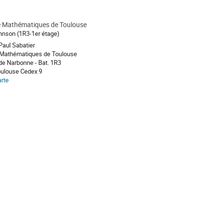
de Mathématiques de Toulouse
ohnson (1R3-1er étage)
Paul Sabatier
e Mathématiques de Toulouse
 de Narbonne - Bat. 1R3
oulouse Cedex 9
arte