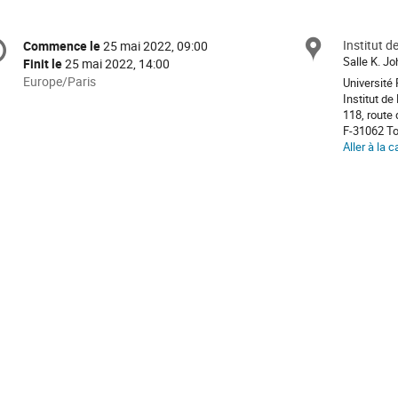
formation
Institut 
Site
Commence le
25 mai 2022, 09:00
Date/Heure
e
Salle K. J
Finit le
25 mai 2022, 14:00
Toutes
Europe/Paris
Université 
les
Institut d
nférence
118, route
horaires
F-31062 T
sont
Aller à la c
en
Europe/Paris