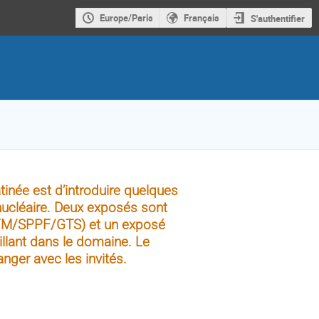
Europe/Paris
Français
S'authentifier
inée est d’introduire quelques
ucléaire. Deux exposés sont
RFM/SPPF/GTS) et un exposé
llant dans le domaine. Le
anger avec les invités.