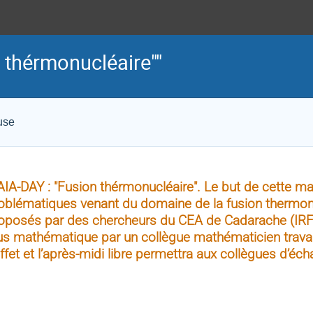
 thérmonucléaire""
use
IA-DAY : "Fusion thérmonucléaire". Le but de cette mat
oblématiques venant du domaine de la fusion thermon
oposés par des chercheurs du CEA de Cadarache (I
us mathématique par un collègue mathématicien travai
ffet et l’après-midi libre permettra aux collègues d’éch