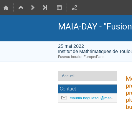
MAIA-DAY - "Fusion
25 mai 2022
Institut de Mathématiques de Toulo
Fuseau horaire Europe/Paris
Menu
Accueil
MA
de
pr
l'événement
Contact
pr
claudia.negulescu@math.univ-toulouse.fr
pl
bu