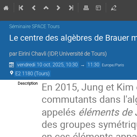
Séminaire SPACE Tours
Le centre des algèbres de Brauer 
par
Eirini Chavli
(
IDP, Université de Tours
)
vendredi 10 oct. 2025, 10:30
→
11:30
Europe/Paris
E2 1180 (Tours)
En 2015, Jung et Kim 
Description
commutants dans l'al
appelés
éléments de
des groupes symétriq
en ces éléments appart