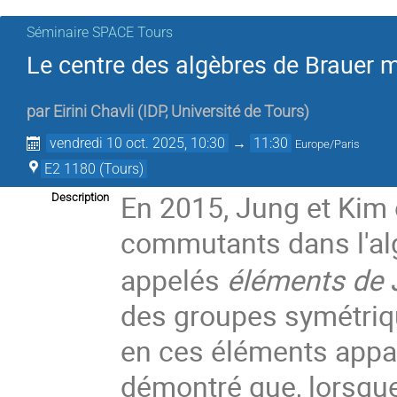
Séminaire SPACE Tours
Le centre des algèbres de Brauer 
par
Eirini Chavli
(
IDP, Université de Tours
)
vendredi 10 oct. 2025, 10:30
→
11:30
Europe/Paris
E2 1180 (Tours)
En 2015, Jung et Kim 
Description
commutants dans l'al
appelés
éléments de
des groupes symétriq
en ces éléments appart
démontré que, lorsque