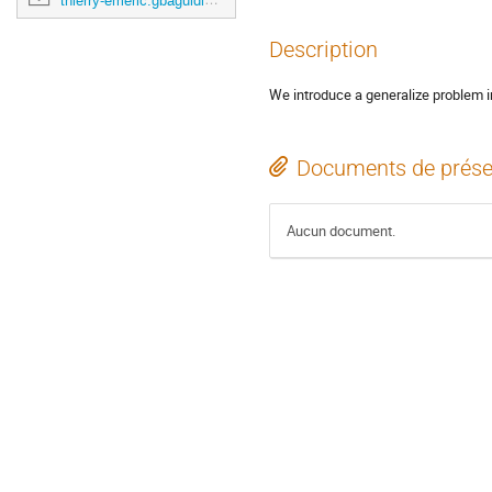
thierry-emeric.gbaguidi@math.u-bordeaux.fr
Description
We introduce a generalize problem in
Documents de prése
Aucun document.