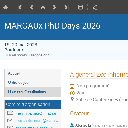
MARGAUx PhD Days 2026
18–20 mai 2026
Bordeaux
Fuseau horaire Europe/Paris
Menu
A generalized inhomo
Accueil
de
Ordre du jour
Non programmé
l'événement
Liste des Contributions
25m
Salle de Conférences (Bo
Comité d'organisation
Orateur
melvin.barbaux@math.u-bordeaux.fr
kaplan.desbouis@math.u-bordeaux.fr
Afonso Li
(
Institut de Mathématiques