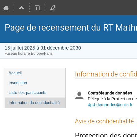
Page de recensement du RT Math
15 juillet 2025 à 31 décembre 2030
Fuseau horaire Europe/Paris
Menu
Information de confid
Accueil
de
Inscription
l'événement
Contrôleur de données
Liste des participants
Délégué à la Protection 
Information de confidentialité
dpd.demandes@cnrs.fr
Avis de confidentialité
Protection des donn