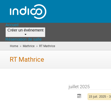
Accueil
Créer un événement
Réservation de salle
»
»
Home
Mathrice
RT Mathrice
(vous
êtes
ici)
RT Mathrice
juillet 2025
15 juil. 2025 - 