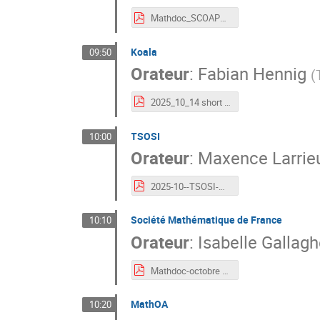
Mathdoc_SCOAP3_Mk2.pdf
Koala
09:50
Orateur
:
Fabian Hennig
(
2025_10_14 short presentation on KOALA Fabian Hennig_Mathdoc30_eng.pdf
TSOSI
10:00
Orateur
:
Maxence Larrie
2025-10--TSOSI-Madhdoc-30ans.pdf
Société Mathématique de France
10:10
Orateur
:
Isabelle Gallagh
Mathdoc-octobre 2025_SMF.pdf
MathOA
10:20