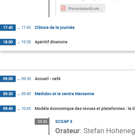
PresentationEcole-Mersernne.pdf
Clôture de la journée
17:40
→
17:45
Apéritif dînatoire
18:00
→
19:30
me
Accueil - café
09:00
→
09:30
Mathdoc et le centre Mersenne
09:30
→
09:40
Modèle économique des revues et plateformes : la d
09:40
→
10:45
SCOAP 3
09:40
Orateur
:
Stefan Hoheneg