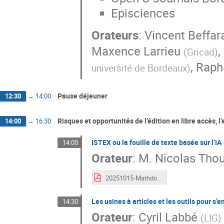
Episciences
Orateurs
:
Vincent Beffar
Maxence Larrieu
,
(
Gricad
)
,
Raph
université de Bordeaux
)
Pause déjeuner
12:30
→
14:00
Risques et opportunités de l’édition en libre accès, l
14:00
→
16:30
ISTEX ou la fouille de texte basée sur l’IA
14:00
Orateur
:
M.
Nicolas Tho
20251015-Mathdoc-ISTEX ou la fouille de texte basée sur l’IA.pdf
Les usines à articles et les outils pour 
14:30
Orateur
:
Cyril Labbé
(
LIG
)