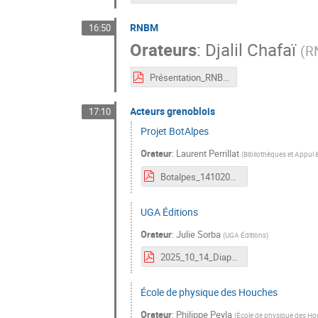
RNBM
16:50
Orateurs
:
Djalil Chafaï
(
R
Présentation_RNBM_Mathdoc4.pdf
Acteurs grenoblois
17:10
Projet BotAlpes
Orateur
:
Laurent Perrillat
(
Bibliothèques et Appui à
Botalpes_14102025_30ansMathdoc.pdf
UGA Éditions
Orateur
:
Julie Sorba
(
UGA Éditions
)
2025_10_14_Diaporama_UGAEditions_30ans Mathdoc.pdf
École de physique des Houches
Orateur
:
Philippe Peyla
(
École de physique des H