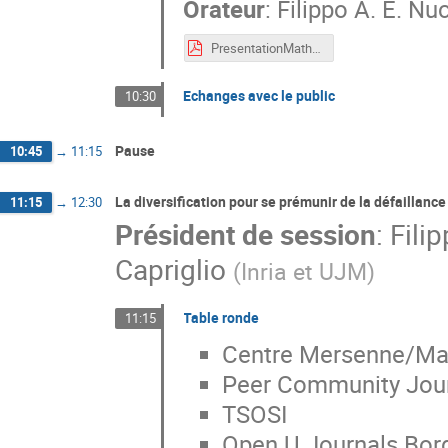
Orateur
:
Filippo A. E. Nu
PresentationMathOA.pdf
Echanges avec le public
10:30
Pause
10:45
→
11:15
La diversification pour se prémunir de la défaillance
11:15
→
12:30
Président de session
:
Fili
Capriglio
(
Inria et UJM
)
Table ronde
11:15
Centre Mersenne/M
Peer Community Jou
TSOSI
Open U Journals Bor