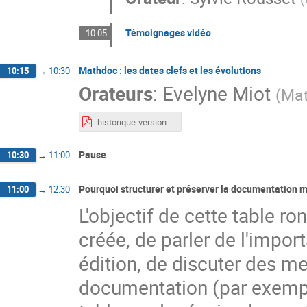
Témoignages vidéo
10:05
Mathdoc : les dates clefs et les évolutions
10:15
→
10:30
Orateurs
:
Evelyne Miot
(
Ma
historique-versioncourte_.pdf
Pause
10:30
→
11:00
Pourquoi structurer et préserver la documentation
11:00
→
12:30
L'objectif de cette table r
créée, de parler de l'impo
édition, de discuter des me
documentation (par exempl