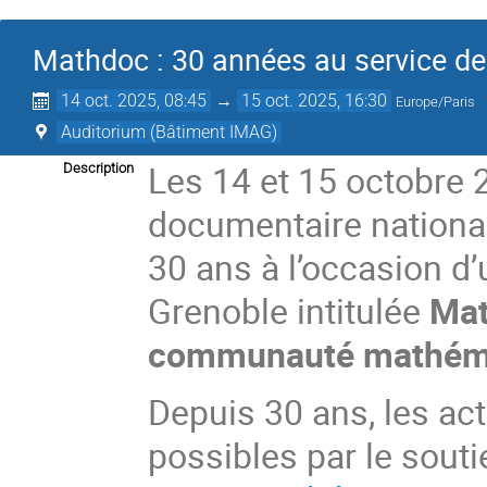
Mathdoc : 30 années au service 
14 oct. 2025, 08:45
→
15 oct. 2025, 16:30
Europe/Paris
Auditorium (Bâtiment IMAG)
Les 14 et 15 octobre 
Description
documentaire national
30 ans à l’occasion d
Grenoble intitulée
Mat
communauté mathém
Depuis 30 ans, les ac
possibles par le souti