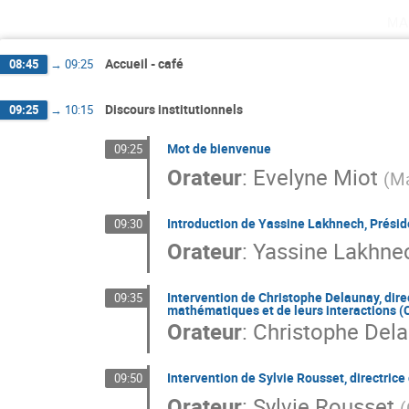
ma
Accueil - café
08:45
→
09:25
Discours institutionnels
09:25
→
10:15
Mot de bienvenue
09:25
Orateur
:
Evelyne Miot
(
M
Introduction de Yassine Lakhnech, Présid
09:30
Orateur
:
Yassine Lakhne
Intervention de Christophe Delaunay, direc
09:35
mathématiques et de leurs interactions 
Orateur
:
Christophe Del
Intervention de Sylvie Rousset, directric
09:50
Orateur
:
Sylvie Rousset
(