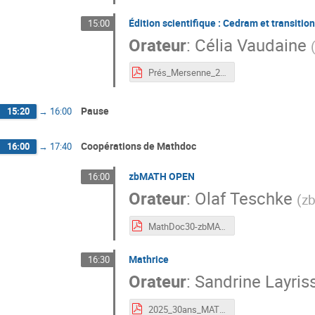
Édition scientifique : Cedram et transitio
15:00
Orateur
:
Célia Vaudaine
Prés_Mersenne_2025-3.pdf
Pause
15:20
→
16:00
Coopérations de Mathdoc
16:00
→
17:40
zbMATH OPEN
16:00
Orateur
:
Olaf Teschke
(
z
MathDoc30-zbMATHOpen.pdf
Mathrice
16:30
Orateur
:
Sandrine Layris
2025_30ans_MATHDOC_PresMathrice.pdf