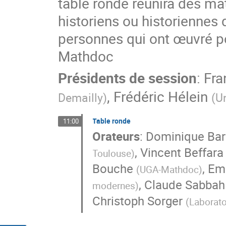
table ronde réunira des m
historiens ou historiennes
personnes qui ont œuvré po
Mathdoc
Présidents de session
:
Fra
,
Frédéric Hélein
Demailly
)
(
Un
Table ronde
11:00
Orateurs
:
Dominique Bar
,
Vincent Beffara
Toulouse
)
Bouche
,
Em
(
UGA-Mathdoc
)
,
Claude Sabbah
modernes
)
Christoph Sorger
(
Laborat