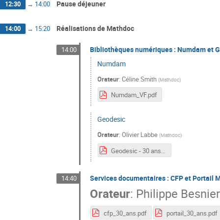
Pause déjeuner
12:30
→
14:00
Réalisations de Mathdoc
14:00
→
15:20
Bibliothèques numériques : Numdam et 
14:00
Numdam
Orateur
:
Céline Smith
(
Mathdoc
)
Numdam_VF.pdf
Geodesic
Orateur
:
Olivier Labbe
(
Mathdoc
)
Geodesic - 30 ans Mathdoc-1.pdf
Services documentaires : CFP et Portail 
14:40
Orateur
:
Philippe Besnie
cfp_30_ans.pdf
portail_30_ans.pdf