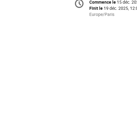
Commence le
15 déc. 20
Date/Heure
de
Finit le
19 déc. 2025, 12:
la
Toutes
Europe/Paris
les
conférence
horaires
sont
en
Europe/Paris