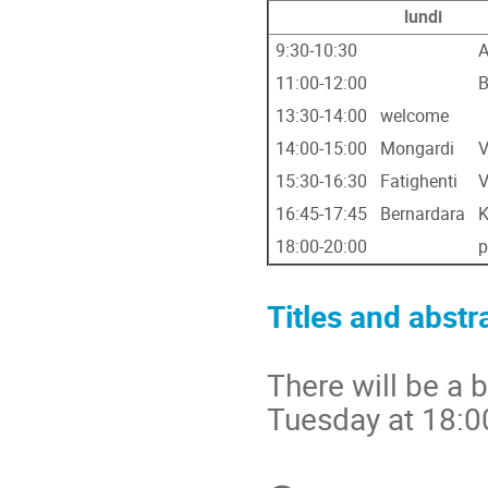
lundi
9:30-10:30
A
11:00-12:00
B
13:30-14:00
welcome
14:00-15:00
Mongardi
V
15:30-16:30
Fatighenti
V
16:45-17:45
Bernardara
K
18:00-20:00
p
Titles and abstr
There will be a 
Tuesday at 18:0
Information