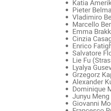
Katia Amerik
Pieter Belma
Vladimiro Be
Marcello Ber
Emma Brakke
Cinzia Casag
Enrico Fatigh
Salvatore Fl
Lie Fu (Stra
Lyalya Gusev
Grzegorz Kap
Alexander K
Dominique M
Junyu Meng 
Giovanni Mon
Francesco Ru