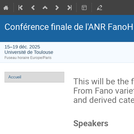
Conférence finale de l'ANR Fano
15–19 déc. 2025
Université de Toulouse
Fuseau horaire Europe/Paris
Menu
Accueil
This will be the 
de
From Fano varie
l'événement
and derived cate
Speakers