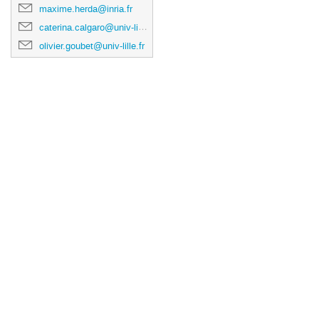
maxime.herda@inria.fr
caterina.calgaro@univ-lille.fr
olivier.goubet@univ-lille.fr