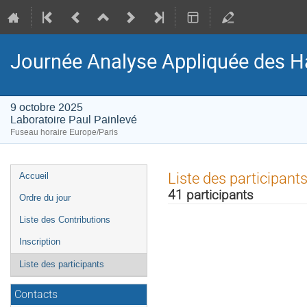
Journée Analyse Appliquée des H
9 octobre 2025
Laboratoire Paul Painlevé
Fuseau horaire Europe/Paris
Menu
Liste des participant
Accueil
de
41 participants
Ordre du jour
l'événement
Liste des Contributions
Inscription
Liste des participants
Contacts