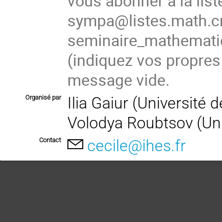
vous abonner à la list
sympa@listes.math.cn
seminaire_mathema
(indiquez vos propres
message vide.
Organisé par
Ilia Gaiur (Université
Volodya Roubtsov (Uni
Contact
cecile@ihes.fr