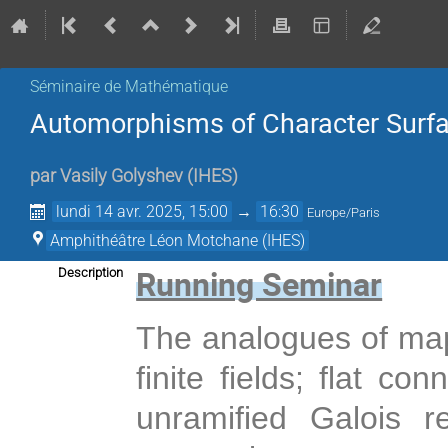
Séminaire de Mathématique
Automorphisms of Character Surfa
par
Vasily Golyshev
(
IHES
)
lundi 14 avr. 2025, 15:00
→
16:30
Europe/Paris
Amphithéâtre Léon Motchane (IHES)
Running Seminar
Description
The analogues of mapp
finite fields; flat co
unramified Galois re