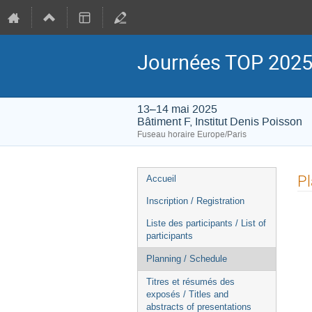
Journées TOP 202
13–14 mai 2025
Bâtiment F, Institut Denis Poisson
Fuseau horaire Europe/Paris
Menu
Pl
Accueil
de
Inscription / Registration
l'événement
Liste des participants / List of
participants
Planning / Schedule
Titres et résumés des
exposés / Titles and
abstracts of presentations