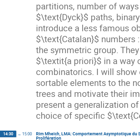
partitions, number of ways
$\text{Dyck}$ paths, binary 
introduce a less famous ob
$\text{Catalan}$ numbers :
the symmetric group. They 
$\textit{a priori}$ in a wa
combinatorics. I will show 
sortable elements to the no
trees and motivate their imp
present a generalization of
choice of specific $\text{
Rim Mheich, LMA: Comportement Asymptotique du Sy
14:30
→
15:00
Prolifération