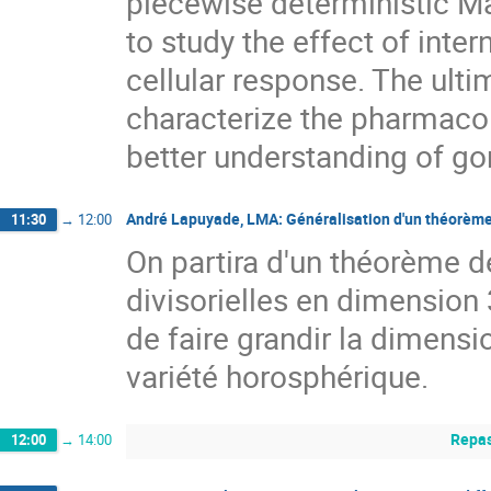
piecewise deterministic M
to study the effect of inter
cellular response. The ultim
characterize the pharmacolo
better understanding of go
André Lapuyade, LMA: Généralisation d'un théorème d
11:30
→
12:00
On partira d'un théorème de
divisorielles en dimension
de faire grandir la dimensi
variété horosphérique.
Repas
12:00
→
14:00