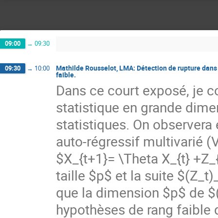
09:00
→
09:30
Mathilde Rousselot, LMA: Détection de rupture dans
09:30
→
10:00
faible.
Dans ce court exposé, je c
statistique en grande dimen
statistiques. On observera 
auto-régressif multivarié (
$X_{t+1}= \Theta X_{t} +Z_
taille $p$ et la suite $(Z_t
que la dimension $p$ de $(
hypothèses de rang faible d