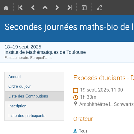
Secondes journées maths-bio de l
18–19 sept. 2025
Institut de Mathématiques de Toulouse
Fuseau horaire Europe/Paris
Menu
Exposés étudiants - 
Accueil
de
Ordre du jour
19 sept. 2025, 11:00
l'événement
Liste des Contributions
1h 30m
Amphithéâtre L. Schwartz
Inscription
Liste des participants
Orateur
Tous