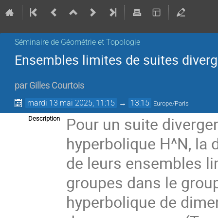
Séminaire de Géométrie et Topologie
Ensembles limites de suites diver
par
Gilles Courtois
mardi 13 mai 2025, 11:15
→
13:15
Europe/Paris
Pour un suite diverge
Description
hyperbolique H^N, la
de leurs ensembles li
groupes dans le group
hyperbolique de dimen