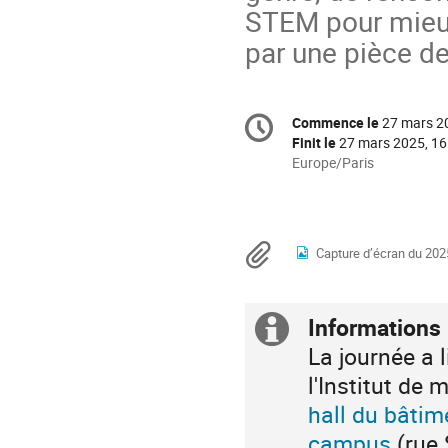
STEM pour mieux
par une pièce de
Information
Commence le
27 mars 2
Date/Heure
de
Finit le
27 mars 2025, 16
la
Toutes
Europe/Paris
les
conférence
horaires
sont
en
Documents
Capture d’écran du 202
Europe/Paris
Informations 
Information
La journée a 
supplémenta
l'Institut d
hall du bâtim
campus
(rue 