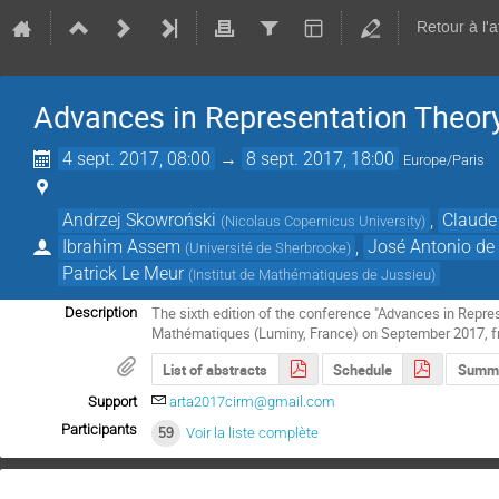
Retour à l'
Advances in Representation Theor
4 sept. 2017, 08:00
→
8 sept. 2017, 18:00
Europe/Paris
Andrzej Skowroński
,
Claude 
(
Nicolaus Copernicus University
)
Ibrahim Assem
,
José Antonio de
(
Université de Sherbrooke
)
Patrick Le Meur
(
Institut de Mathématiques de Jussieu
)
The sixth edition of the conference "Advances in Repres
Description
Mathématiques (Luminy, France) on September 2017, fr
List of abstracts
Schedule
Summa
Support
arta2017cirm@gmail.com
Participants
59
Voir la liste complète