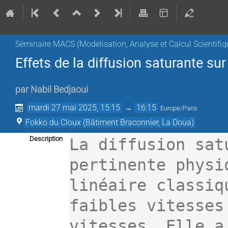
Séminaire MACS (Modélisation, Analyse et Calcul Scientifiq
Effets de la diffusion saturante su
par
Nabil Bedjaoui
mardi 27 mai 2025, 15:15
→
16:15
Europe/Paris
Fokko du Cloux (Bâtiment Braconnier, La Doua)
Description
La diffusion sat
pertinente physi
linéaire classiq
faibles vitesses
vitesses. Elle a