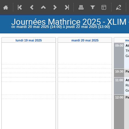
Journées Mathrice 2025 - XLIM
de
mardi 20 mai 2025 (14:00)
à
jeudi 22 mai 2025 (13:00)
lundi 19 mai 2025
mardi 20 mai 2025
me
09:00
At
Th
G
10:30
Pa
11:00
At
Ro
G
12:00
Pa