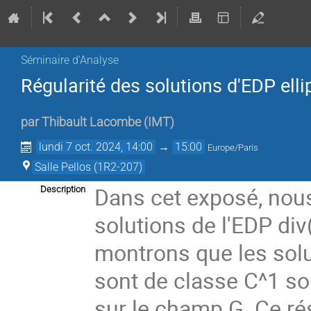
Séminaire d'Analyse
Régularité des solutions d'EDP ell
par
Thibault Lacombe
(
IMT
)
lundi 7 oct. 2024, 14:00
→
15:00
Europe/Paris
Salle Pellos (1R2-207)
Dans cet exposé, nous
Description
solutions de l'EDP di
montrons que les solu
sont de classe C^1 sou
sur le champ G. Ce ré