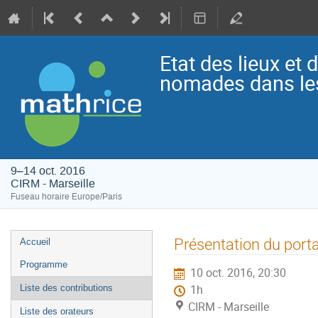
Etat des lieux e
nomades dans les
9–14 oct. 2016
CIRM - Marseille
Fuseau horaire Europe/Paris
Menu
Présentation du port
Accueil
de
Programme
10 oct. 2016, 20:30
l'événement
Liste des contributions
1h
CIRM - Marseille
Liste des orateurs