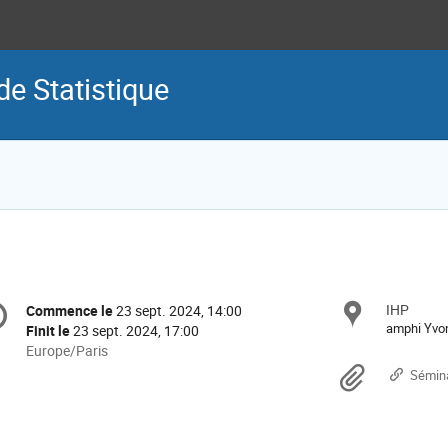
de Statistique
formation
IHP
Site
Commence le
23 sept. 2024, 14:00
Date/Heure
e
amphi Yvo
Finit le
23 sept. 2024, 17:00
Toutes
Europe/Paris
les
Docu
nférence
Sémina
horaires
sont
en