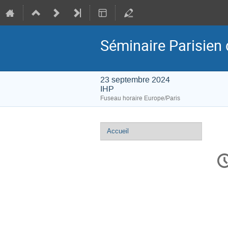
Séminaire Parisien 
23 septembre 2024
IHP
Fuseau horaire Europe/Paris
Menu
Accueil
de
In
l'événement
d
la
co