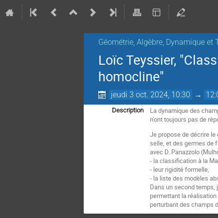
Géométrie, Algèbre, Dynamique et 
Loïc Teyssier, "Class
homocline"
jeudi 3 oct. 2024, 10:30
→
12:
La dynamique des champs 
Description
n'ont toujours pas de rép
Je propose de décrire le
selle, et des germes de f
avec D. Panazzolo (Mulh
- la classification à la 
- leur rigidité formelle,
- la liste des modèles ab
Dans un second temps, j
permettant la réalisatio
perturbant des champs de