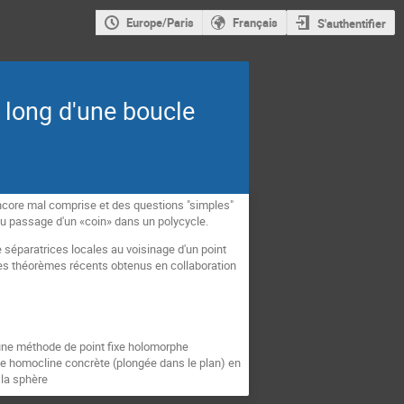
Europe/Paris
Français
S'authentifier
e long d'une boucle
ncore mal comprise et des questions "simples"
 du passage d'un «coin» dans un polycycle.
 séparatrices locales au voisinage d'un point
 des théorèmes récents obtenus en collaboration
une méthode de point fixe holomorphe
cle homocline concrète (plongée dans le plan) en
 la sphère