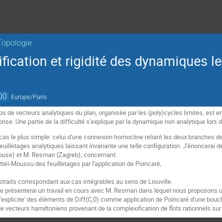
Topologie
ification et rigidité des dynamiques l
00
Europe/Paris
de vecteurs analytiques du plan, organisée par les (poly)cycles limites, est e
onse. Une partie de la difficulté s'explique par la dynamique non analytique lors
 cas le plus simple: celui d'une connexion homocline reliant les deux branches de
euilletages analytiques laissant invariante une telle configuration. J'énoncerai
ouse) et M. Resman (Zagreb), concernant:
Mattéi-Moussu des feuilletages par l'application de Poincaré,
straits correspondant aux cas intégrables au sens de Liouville.
e présenterai un travail en cours avec M. Resman dans lequel nous proposons 
n 'explicite' des éléments de Diff(C,0) comme application de Poincaré d'une bou
 vecteurs hamiltoniens provenant de la complexification de flots rationnels sur