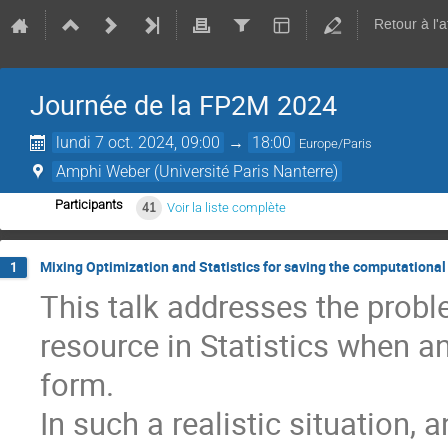
Retour à l'
Journée de la FP2M 2024
lundi 7 oct. 2024, 09:00
→
18:00
Europe/Paris
Amphi Weber (Université Paris Nanterre)
Participants
41
Voir la liste complète
Mixing Optimization and Statistics for saving the computational
1
This talk addresses the prob
resource in Statistics when a
form.
In such a realistic situation,