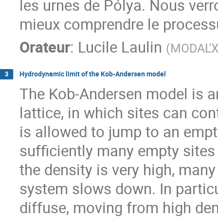
les urnes de Pólya. Nous verro
mieux comprendre le process
Orateur
:
Lucile Laulin
(
MODAL'X,
Hydrodynamic limit of the Kob-Andersen model
3
The Kob-Andersen model is an 
lattice, in which sites can co
is allowed to jump to an empty
sufficiently many empty sites
the density is very high, many
system slows down. In particul
diffuse, moving from high dens