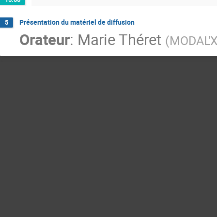
Présentation du matériel de diffusion
5
Orateur
:
Marie Théret
(
MODAL'