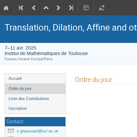
Translation, Dilation, Affine and 
7–11 avr. 2025
Institut de Mathématiques de Toulouse
Fuseau horaire Europe/Paris
Menu
Ordre du jour
Accueil
de
Ordre du jour
l'événement
Liste des Contributions
Inscription
Contact
s.ghazouani@ucl.ac.uk