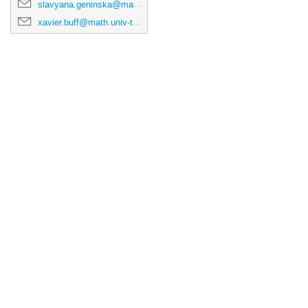
slavyana.geninska@math.univ-toulouse.fr
xavier.buff@math.univ-toulouse.fr