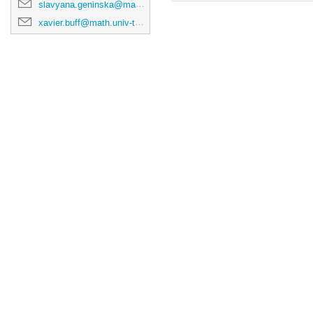
slavyana.geninska@math.univ-toulouse.fr
xavier.buff@math.univ-toulouse.fr