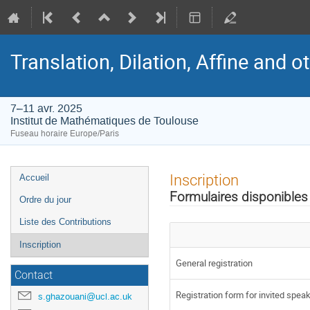
Translation, Dilation, Affine and 
7–11 avr. 2025
Institut de Mathématiques de Toulouse
Fuseau horaire Europe/Paris
Menu
Inscription
Accueil
de
Formulaires disponibles
Ordre du jour
l'événement
Liste des Contributions
Inscription
General registration
Contact
Registration form for invited spea
s.ghazouani@ucl.ac.uk