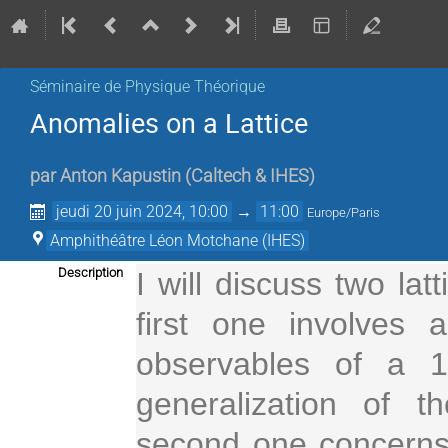
Séminaire de Physique Théorique
Anomalies on a Lattice
par
Anton Kapustin
(
Caltech & IHES
)
jeudi 20 juin 2024, 10:00
→
11:00
Europe/Paris
Amphithéâtre Léon Motchane (IHES)
Description
I will discuss two lat
first one involves
observables of a 1
generalization of t
second one concerns 