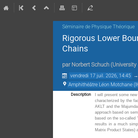
Séminaire de Physique Théorique
Rigorous Lower Boun
Chains
par
Norbert Schuch
(
University
vendredi 17 juil. 2026, 14:45
Amphithéâtre Léon Motchane (I
Description
I will present some new 
characterized by the fa
AKLT and the Majumdar-G
approach based on semid
based on the so-called 
results in a much simpl
Matrix Product States) 