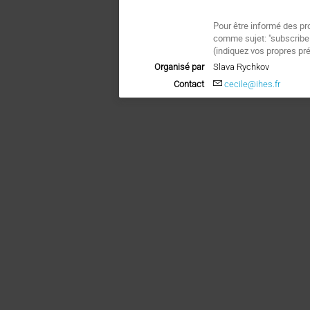
Pour être informé des pr
comme sujet: "subscri
(indiquez vos propres pr
Organisé par
Slava Rychkov
Contact
cecile@ihes.fr