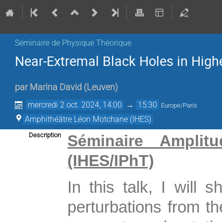
Séminaire de Physique Théorique
Near-Extremal Black Holes in Highe
par
Marina David
(
Leuven
)
mercredi 2 oct. 2024, 14:00
→
15:30
Europe/Paris
Amphithéâtre Léon Motchane (IHES)
Description
Séminaire Amplitu
(IHES/IPhT)
In this talk, I will
perturbations from th