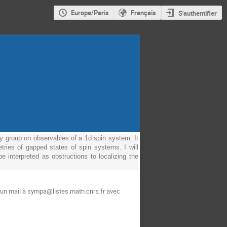
Europe/Paris
Français
S'authentifier
ry group on observables of a 1d spin system. It 
ries of gapped states of spin systems. I will 
interpreted as obstructions to localizing the 
 un mail à sympa@listes.math.cnrs.fr avec