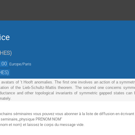
ice
IHES
)
:00
Europe/Paris
HES)
ce avatars of ’t Hooft anomalies. The first one involves an action of a symmet
ization of the Lieb-Schultz-Mattis theorem. The second one concerns symmet
ductance and other topological invariants of symmetric gapped states can be 
ately. 
ochains séminaires vous pouvez vous abonner à la liste de diffusion
en écrivant
e
seminaire_physique PRENOM NOM"
énom et nom) et laissez le corps du message vide.