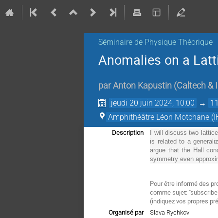
Séminaire de Physique Théorique
Anomalies on a Latt
par
Anton Kapustin
(
Caltech & 
jeudi 20 juin 2024, 10:00
→
11
Amphithéâtre Léon Motchane (I
Description
I will discuss two latti
is related to a general
argue that the Hall con
symmetry even approxim
Pour être informé des pr
comme sujet: "subscrib
(
indiquez vos propres pr
Organisé par
Slava Rychkov