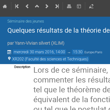
Séminaire des jeunes
Quelques résultats de la théorie d
par
Yann-Vivian silvert
(
XLIM
)
mercredi 30 mars 2016, 14:00
→
15:30
Europe/Paris
XR202 (Faculté des sciences et Techniques)
Lors de ce séminaire
Description
commenter les résulta
tel que le théorème 
équivalent de la fon
ou tel que le postulat