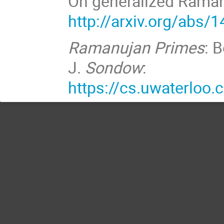
On generalized Raman
http://arxiv.org/abs/
Ramanujan Primes
: 
J.
Sondow
:
https://cs.uwaterloo