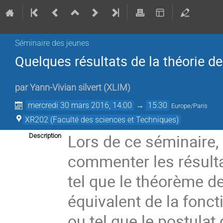
Séminaire des jeunes
Quelques résultats de la théorie d
par
Yann-Vivian silvert
(
XLIM
)
mercredi 30 mars 2016, 14:00
→
15:30
Europe/Paris
XR202 (Faculté des sciences et Techniques)
Lors de ce séminaire
Description
commenter les résulta
tel que le théorème 
équivalent de la fon
ou tel que le postulat