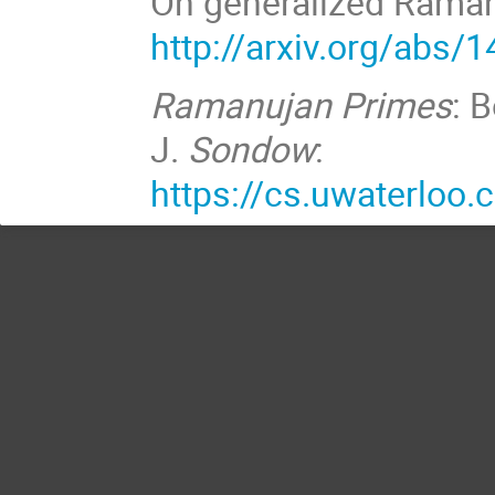
On generalized Raman
http://arxiv.org/abs/
Ramanujan Primes
: 
J.
Sondow
:
https://cs.uwaterloo